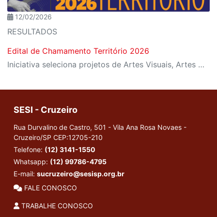
12/02/2026
RESULTADOS
Edital de Chamamento Território 2026
Iniciativa seleciona projetos de Artes Visuais, Artes Cênicas, Música e Difusão Literária para ocupação dos espaços culturais da instituição em diferentes regiões de São Paulo
SESI - Cruzeiro
Rua Durvalino de Castro, 501 - Vila Ana Rosa Novaes -
Cruzeiro/SP
CEP:12705-210
Telefone:
(12) 3141-1550
Whatsapp:
(12) 99786-4795
E-mail:
sucruzeiro@sesisp.org.br
FALE CONOSCO
TRABALHE CONOSCO