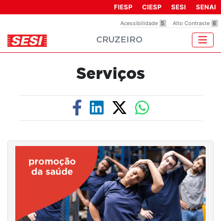
Observação:
FIESP
CIESP
SESI
SENAI
este
Acessibilidade
5
Alto Contraste
6
site
CRUZEIRO
inclui
um
sistema
Serviços
de
acessibilidade.