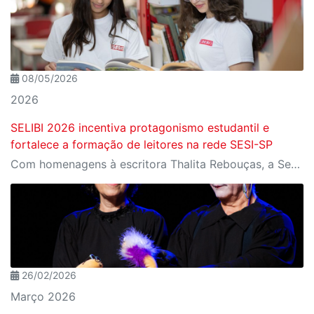
08/05/2026
2026
SELIBI 2026 incentiva protagonismo estudantil e
fortalece a formação de leitores na rede SESI-SP
Com homenagens à escritora Thalita Rebouças, a Semana do Livro e da Biblioteca promove criatividade, produção autoral e diferentes formas de expressão entre estudantes da Educação Infantil à EJA
26/02/2026
Março 2026