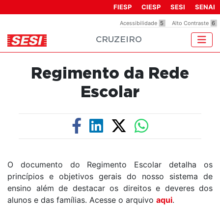
Observação:
FIESP
CIESP
SESI
SENAI
este
Acessibilidade
5
Alto Contraste
6
site
CRUZEIRO
inclui
um
sistema
Regimento da Rede
de
acessibilidade.
Escolar
O documento do Regimento Escolar detalha os
princípios e objetivos gerais do nosso sistema de
ensino além de destacar os direitos e deveres dos
alunos e das famílias. Acesse o arquivo
aqui
.