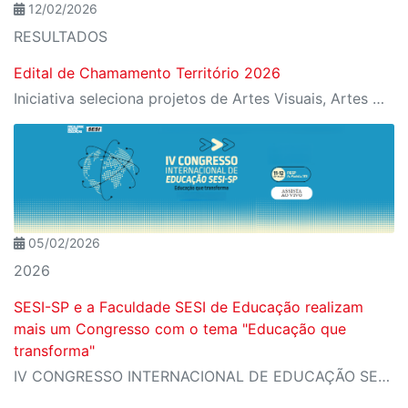
12/02/2026
RESULTADOS
Edital de Chamamento Território 2026
Iniciativa seleciona projetos de Artes Visuais, Artes Cênicas, Música e Difusão Literária para ocupação dos espaços culturais da instituição em diferentes regiões de São Paulo
05/02/2026
2026
SESI-SP e a Faculdade SESI de Educação realizam
mais um Congresso com o tema "Educação que
transforma"
IV CONGRESSO INTERNACIONAL DE EDUCAÇÃO SESI-SP