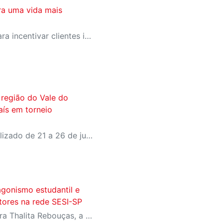
ra uma vida mais
SESI-SP lança campanha para incentivar clientes inativos a retomarem a prática de atividades físicas, esporte e lazer com benefícios exclusivos
 região do Vale do
aís em torneio
World Table Tennis será realizado de 21 a 26 de julho, em São José dos Campos
agonismo estudantil e
itores na rede SESI-SP
Com homenagens à escritora Thalita Rebouças, a Semana do Livro e da Biblioteca promove criatividade, produção autoral e diferentes formas de expressão entre estudantes da Educação Infantil à EJA