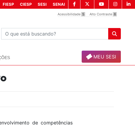
FIESP
CIESP
SESI
SENAI
Acessibilidade
5
Alto Contraste
6
MEU SESI
ÇÕES
vo
nvolvimento de competências