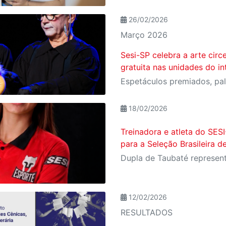
26/02/2026
Março 2026
Sesi-SP celebra a arte ci
gratuita nas unidades do in
18/02/2026
Treinadora e atleta do SE
para a Seleção Brasileira d
12/02/2026
RESULTADOS