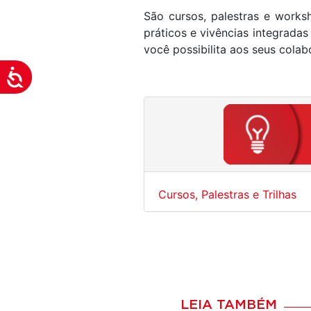
visuais
São cursos, palestras e works
que
práticos e vivências integrada
usam
você possibilita aos seus cola
um
Acessibilidade
leitor
de
tela;
Pressione
Control-
F10
para
Cursos, Palestras e Trilhas
abrir
um
menu
de
acessibilidade.
LEIA TAMBÉM