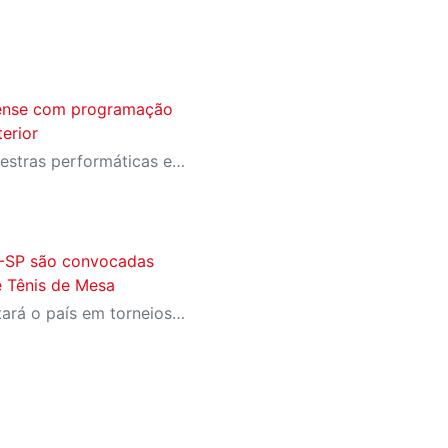
rcense com programação
terior
Espetáculos premiados, palestras performáticas e oficinas de palhaçaria feminina em cidades como Campinas, Taubaté e Santos.
SI-SP são convocadas
e Tênis de Mesa
Dupla de Taubaté representará o país em torneios no Paraguai e nos Estados Unidos em 2026