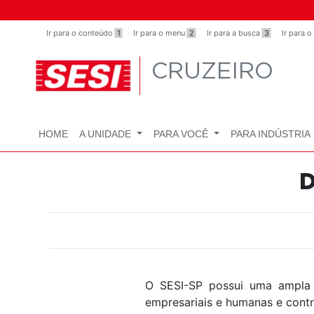
Observação:
este
Ir para o conteúdo
1
Ir para o menu
2
Ir para a busca
3
Ir para 
site
inclui
CRUZEIRO
um
sistema
de
acessibilidade.
HOME
A UNIDADE
PARA VOCÊ
PARA INDÚSTRIA
Pressione
Control-
F11
D
para
ajustar
o
site
para
pessoas
O SESI-SP possui uma ampla
com
empresariais e humanas e contr
deficiências