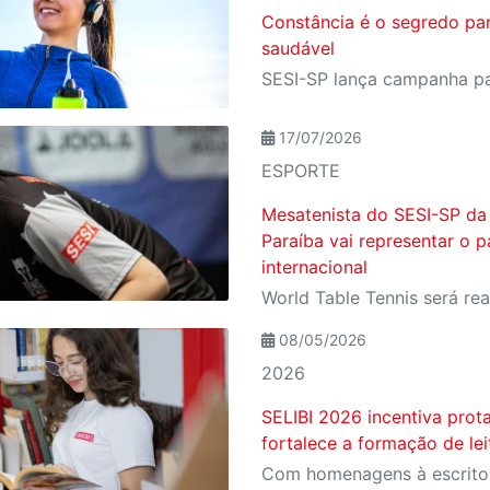
Constância é o segredo pa
saudável
17/07/2026
ESPORTE
Mesatenista do SESI-SP da
Paraíba vai representar o p
internacional
08/05/2026
2026
SELIBI 2026 incentiva prot
fortalece a formação de le