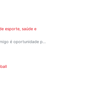
de esporte, saúde e
A campanha Convide um Amigo é oportunidade para reunir amigos para aproveitar juntos toda estrutura da unidade SESI-SP mais próxima. Os benefícios para clientes e convidados estão no regulamento.
ball